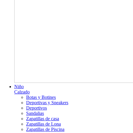
Niño
Calzado
Botas y Botines
Deportivas y Sneakers
Deportivos
Sandalias
Zapatillas de casa
Zapatillas de Lona
Zapatillas de Piscina