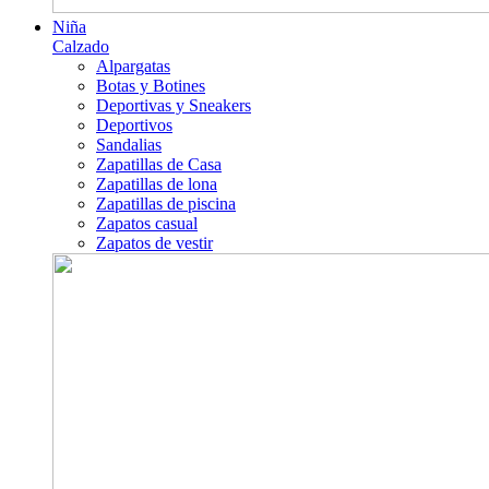
Niña
Calzado
Alpargatas
Botas y Botines
Deportivas y Sneakers
Deportivos
Sandalias
Zapatillas de Casa
Zapatillas de lona
Zapatillas de piscina
Zapatos casual
Zapatos de vestir