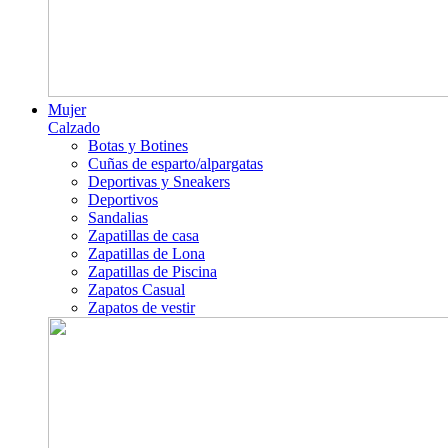
Mujer
Calzado
Botas y Botines
Cuñas de esparto/alpargatas
Deportivas y Sneakers
Deportivos
Sandalias
Zapatillas de casa
Zapatillas de Lona
Zapatillas de Piscina
Zapatos Casual
Zapatos de vestir